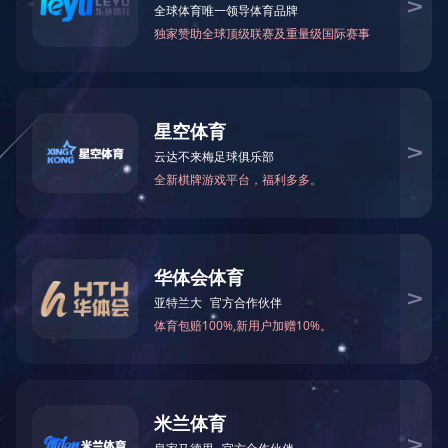
当前位置：
leyu·乐鱼(中国)
相关栏目
中盐长江丨泵房自动化升级改
昆明盐矿60万吨/年制盐节能
关于我们
云南盐业成为全国盐行业首家“
云南盐业成为全国盐行业首家“
乐鱼体育官方网站
苏盐井神二分公司：奋战“红五月”
新质生产力 | 中盐长江公司分
产品中心
云南盐业普洱制盐MVR制盐节
湘衡盐化“技改智改”催生节能
热门资讯
严守安全底线 筑牢安全屏障—
【湘渝盐化】多措并举齐发力 
古代的盐竟然是苦的！制盐...
设备管理三大痛点解决方案...
最全面的石油化工压力管道...
热烈庆祝2019年全国多品种...
详解蒸发结晶设备精准操作...