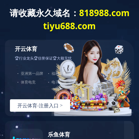
乐鱼体育官方网站
leyu·乐鱼(中国)体育官方网站