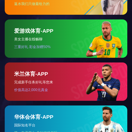
3月27日，随着最后一车
次试产充分结合韩国泡菜盐“
+了解详情
银山食盐公司顺利通
3月31日，渤海新区黄骅
组深入生产一线，依据《绿
+了解详情
54亿！衡阳绿色盐
2026年3月27日，衡
（EPCC）总承包工程中标