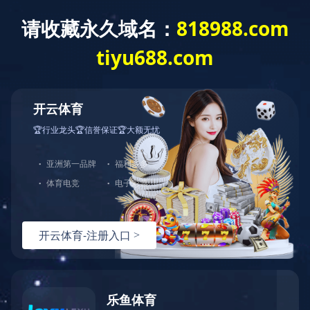
乐鱼体育官方网站
leyu·乐鱼(中国)体育官方网站